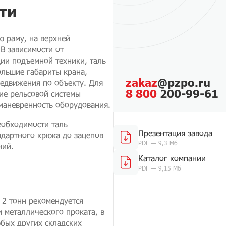
ти
ю раму, на верхней
В зависимости от
ции подъемной техники, таль
ольшие габариты крана,
zakaz
@pzpo.ru
редвижения по объекту. Для
8 800
200-99-61
ие рельсовой системы
 маневренность оборудования.
еобходимости таль
Презентация завода
ндартного крюка до зацепов
PDF — 9,3 Мб
ний.
Каталог компании
PDF — 9,15 Мб
2 тонн рекомендуется
и металлического проката, в
юбых других складских