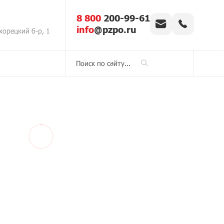
8 800
200-99-61
info
@pzpo.ru
хорецкий б-р, 1