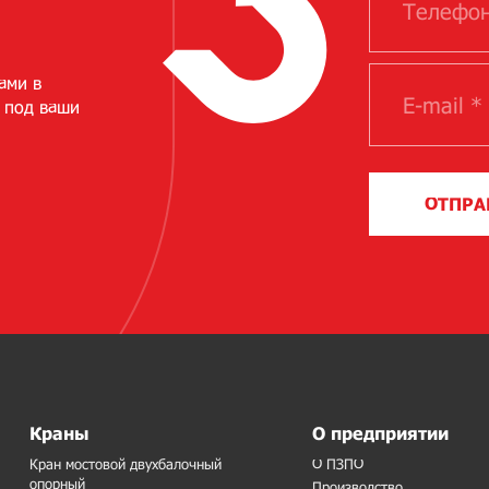
ами в
 под ваши
ОТПРА
Краны
О предприятии
Кран мостовой двухбалочный
О ПЗПО
опорный
Производство