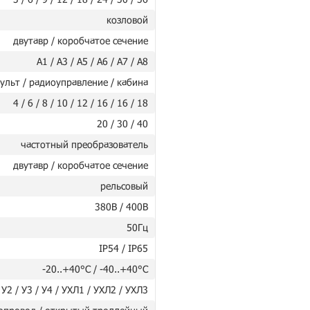
козловой
двутавр / коробчатое сечение
А1 / А3 / А5 / А6 / А7 / А8
ульт / радиоуправление / кабина
4 / 6 / 8 / 10 / 12 / 16 / 16 / 18
20 / 30 / 40
частотный преобразователь
двутавр / коробчатое сечение
рельсовый
380В / 400В
50Гц
IP54 / IP65
-20..+40°C / -40..+40°C
 У2 / У3 / У4 / УХЛ1 / УХЛ2 / УХЛ3