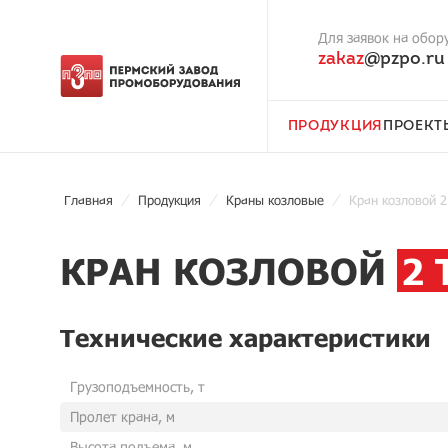
Для заявок на обор
zakaz
@pzpo.ru
ПРОДУКЦИЯ
ПРОЕКТ
Главная
Продукция
Краны козловые
Кран козловой 2
КРАН КОЗЛОВОЙ
2
Технические характеристики
Грузоподъемность, т
Пролет крана, м
Высота подъема, м