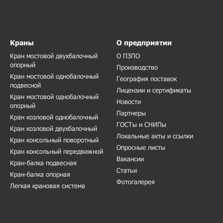
Краны
О предприятии
Кран мостовой двухбалочный
О ПЗПО
опорный
Производство
Кран мостовой однобалочный
География поставок
подвесной
Лицензии и сертификаты
Кран мостовой однобалочный
Новости
опорный
Партнеры
Кран козловой однобалочный
ГОСТы и СНИПы
Кран козловой двухбалочный
Локальные акты и ссылки
Кран консольный поворотный
Опросные листы
Кран консольный передвижной
Вакансии
Кран-балка подвесная
Статьи
Кран-балка опорная
Фотогалерея
Легкая крановая система